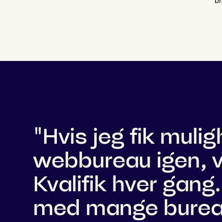
b
"Hvis jeg fik muli
webbureau igen, vi
Kvalifik hver gang
med mange burea