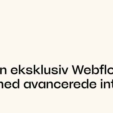
n
eksklusiv
Webfl
med
avancerede
in