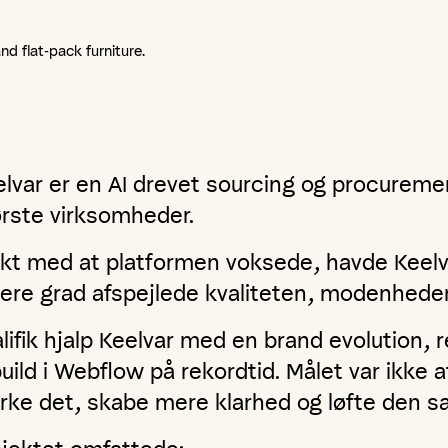
lvar er en AI drevet sourcing og procureme
ørste virksomheder.
akt med at platformen voksede, havde Keelvar
jere grad afspejlede kvaliteten, modenhede
lifik hjalp Keelvar med en brand evolution, 
uild i Webflow på rekordtid. Målet var ikke 
rke det, skabe mere klarhed og løfte den sa