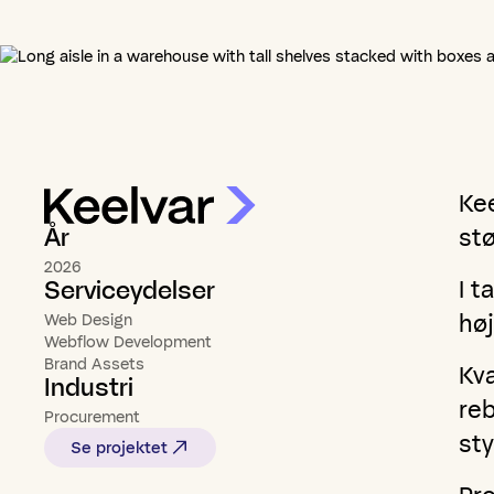
Kee
st
År
2026
I t
Serviceydelser
hø
Web Design
Webflow Development
Brand Assets
Kva
Industri
reb
Procurement
sty
Se projektet