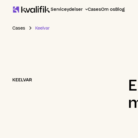
Serviceydelser
Cases
Om os
Blog
Cases
Keelvar
E
KEELVAR