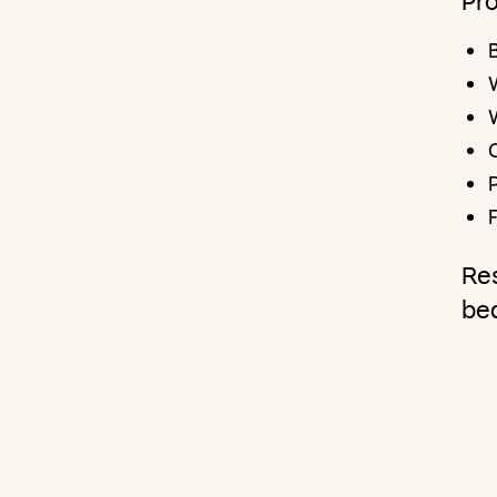
Pr
P
Re
be