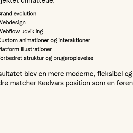
ojektet omfattede:
Brand evolution
Webdesign
Webflow udvikling
Custom animationer og interaktioner
latform illustrationer
Forbedret struktur og brugeroplevelse
sultatet blev en mere moderne, fleksibel o
dre matcher Keelvars position som en føren