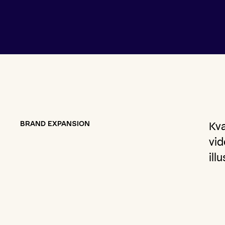
BRAND EXPANSION
Kva
vi
ill