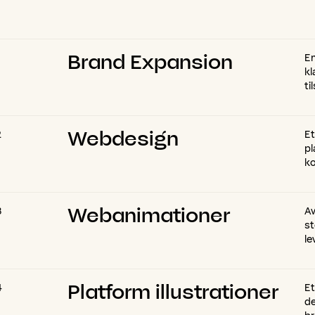
Brand Expansion
En
kl
ti
Webdesign
2
Et
pl
ko
Webanimationer
3
Av
st
le
Platform illustrationer
4
Et
de