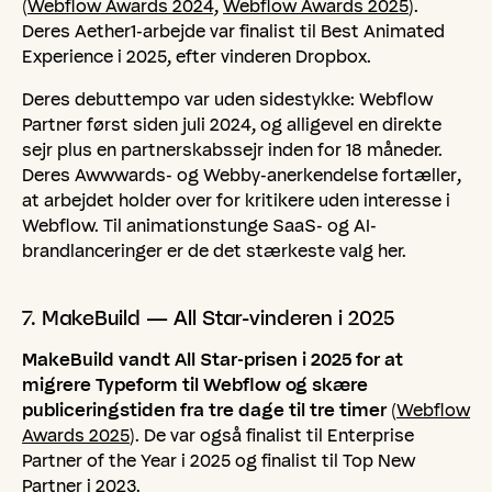
(
Webflow Awards 2024
,
Webflow Awards 2025
).
Deres Aether1-arbejde var finalist til Best Animated
Experience i 2025, efter vinderen Dropbox.
Deres debuttempo var uden sidestykke: Webflow
Partner først siden juli 2024, og alligevel en direkte
sejr plus en partnerskabssejr inden for 18 måneder.
Deres Awwwards- og Webby-anerkendelse fortæller,
at arbejdet holder over for kritikere uden interesse i
Webflow. Til animationstunge SaaS- og AI-
brandlanceringer er de det stærkeste valg her.
7.
MakeBuild
—
All
Star-vinderen
i
2025
MakeBuild vandt All Star-prisen i 2025 for at
migrere Typeform til Webflow og skære
publiceringstiden fra tre dage til tre timer
(
Webflow
Awards 2025
). De var også finalist til Enterprise
Partner of the Year i 2025 og finalist til Top New
Partner i 2023.