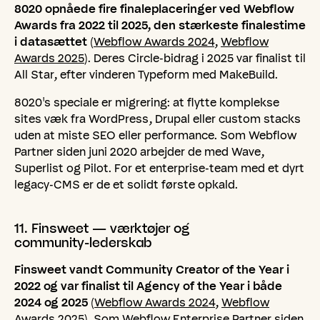
8020 opnåede fire finaleplaceringer ved Webflow
Awards fra 2022 til 2025, den stærkeste finalestime
i datasættet
(
Webflow Awards 2024
,
Webflow
Awards 2025
). Deres Circle-bidrag i 2025 var finalist til
All Star, efter vinderen Typeform med MakeBuild.
8020's speciale er migrering: at flytte komplekse
sites væk fra WordPress, Drupal eller custom stacks
uden at miste SEO eller performance. Som Webflow
Partner siden juni 2020 arbejder de med Wave,
Superlist og Pilot. For et enterprise-team med et dyrt
legacy-CMS er de et solidt første opkald.
11.
Finsweet
—
værktøjer
og
community-lederskab
Finsweet vandt Community Creator of the Year i
2022 og var finalist til Agency of the Year i både
2024 og 2025
(
Webflow Awards 2024
,
Webflow
Awards 2025
). Som Webflow Enterprise Partner siden