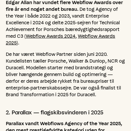
Edgar Allan har vundet flere Webflow Awards over
fire år end noget andet bureau.
De tog Agency of
the Year i både 2022 og 2023, vandt Enterprise
Excellence i 2024 og delte 2025-sejren for Technical
Achievement for Porsches bæredygtighedsrapport
med C3 (
Webflow Awards 2024
,
Webflow Awards
2025
).
De har været Webflow Partner siden juni 2020.
Kundelisten tæller Porsche, Walker & Dunlop, NCR og
Duracell. Modellen starter med brandstrategi og
bliver hængende gennem build og optimering —
derfor er deres arbejde rykket fra bureaupriser til
enterprise-partnerskabssejre. De var også finalist til
Brand Transformation i 2025 for Duracell.
2.
Parallax
—
flagskibsvinderen
i
2025
Parallax vandt Webflows Agency of the Year 2025,
den mest prestigefyldte kategori uden for