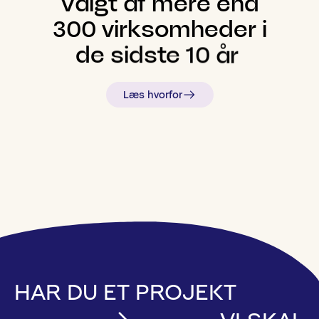
Valgt
af
mere
end
300
virksomheder
i
de
sidste
10
år
Læs hvorfor
HAR DU ET PROJEKT