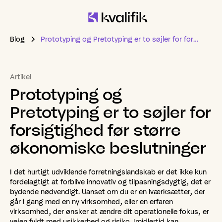
Blog
Prototyping og Pretotyping er to søjler for forsigtighed før større økonomiske beslutninger
Artikel
Prototyping
og
Pretotyping
er
to
søjler
for
forsigtighed
før
større
økonomiske
beslutninger
I det hurtigt udviklende forretningslandskab er det ikke kun
fordelagtigt at forblive innovativ og tilpasningsdygtig, det er
bydende nødvendigt. Uanset om du er en iværksætter, der
går i gang med en ny virksomhed, eller en erfaren
virksomhed, der ønsker at ændre dit operationelle fokus, er
vejen fyldt med usikkerhed og risiko. Imidlertid kan