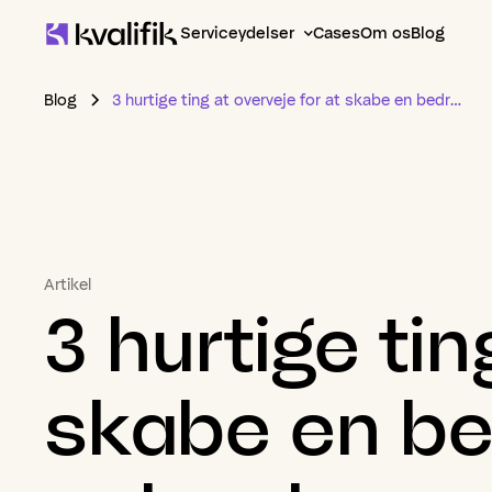
Serviceydelser
Cases
Om os
Blog
Blog
3 hurtige ting at overveje for at skabe en bedre digital oplevelse
Artikel
3
hurtige
tin
skabe
en
be