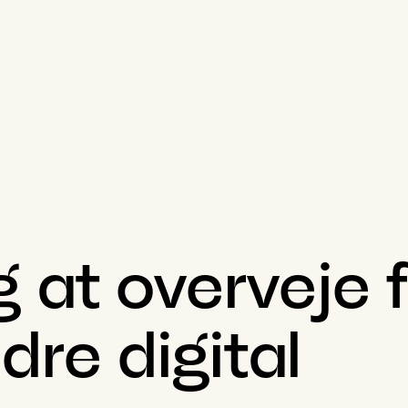
g
at
overveje
dre
digital