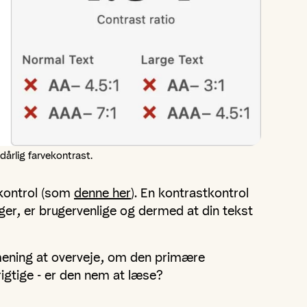
årlig farvekontrast.
tkontrol (som
denne her
). En kontrastkontrol
uger, er brugervenlige og dermed at din tekst
 mening at overveje, om den primære
n rigtige - er den nem at læse?